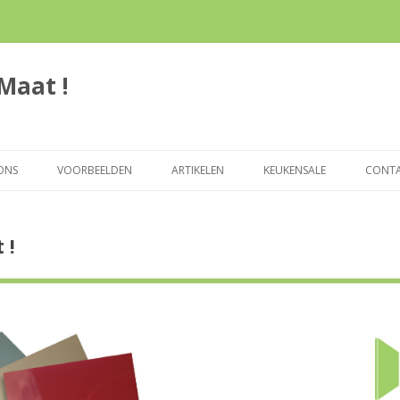
Maat !
Spring
naar
ONS
VOORBEELDEN
ARTIKELEN
KEUKENSALE
CONT
inhoud
 !